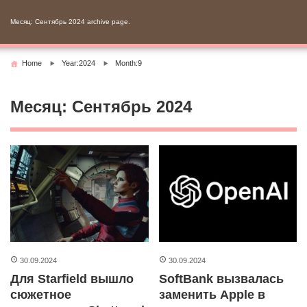
Skip
to
Месяц:
Сентябрь 2024
archive page.
content
Home
Year:2024
Month:9
Месяц:
Сентябрь 2024
30.09.2024
30.09.2024
Для Starfield вышло
SoftBank вызвалась
сюжетное
заменить Apple в