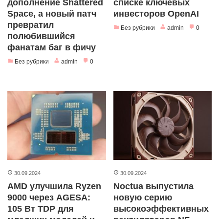
дополнение Shattered
списке ключевых
Space, а новый патч
инвесторов OpenAI
превратил
Без рубрики
admin
0
полюбившийся
фанатам баг в фичу
Без рубрики
admin
0
30.09.2024
30.09.2024
AMD улучшила Ryzen
Noctua выпустила
9000 через AGESA:
новую серию
105 Вт TDP для
высокоэффективных