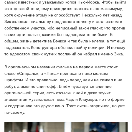
самых известных и уважаемых копов Нью-Йорка. Чтобы выйти
из отцовской тени, ему приходится вкалывать по максимуму,
хотя окружение этому не способствует. Несколько лет назад
Зик заложил начальству продажного коллегу и стал изгоем в
собственном участке, ибо неписаный закон гласит, что против
своих идти нельзя, какими бы подлецами те ни были. В
общем, жизнь детектива Бэнкса и так была нелегка, а тут ещё
подражатель Конструктора объявил войну полиции. И почему-
то адресатом своих жутких посланий он избрал именно Зика.
В оригинальном названии фильма на первом месте стоит
слово «Спираль», а «Пила» приписано ниже мелким
шрифтом. И это правильно, ведь перед нами не сиквел и не
ребут, а именно спин-офф. В нём чувствуется влияние
оригинальной серии, есть отсылки к ней и даже звучит
знаменитая музыкальная тема Чарли Клаузера, но по форме
и содержанию это другое кино. Тоже очень вторичное, но уже
по-своему.