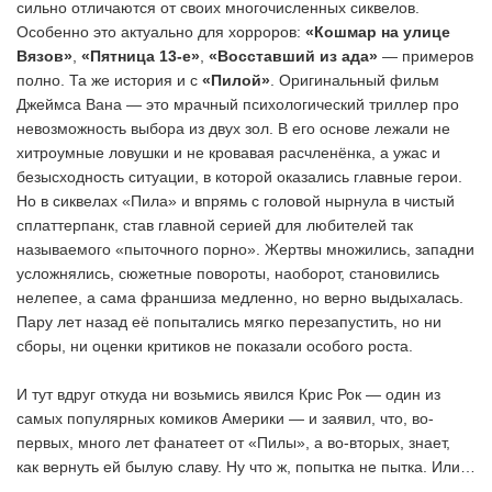
сильно отличаются от своих многочисленных сиквелов.
Особенно это актуально для хорроров:
«Кошмар на улице
Вязов»
,
«Пятница 13-е»
,
«Восставший из ада»
— примеров
полно. Та же история и с
«Пилой»
. Оригинальный фильм
Джеймса Вана — это мрачный психологический триллер про
невозможность выбора из двух зол. В его основе лежали не
хитроумные ловушки и не кровавая расчленёнка, а ужас и
безысходность ситуации, в которой оказались главные герои.
Но в сиквелах «Пила» и впрямь с головой нырнула в чистый
сплаттерпанк, став главной серией для любителей так
называемого «пыточного порно». Жертвы множились, западни
усложнялись, сюжетные повороты, наоборот, становились
нелепее, а сама франшиза медленно, но верно выдыхалась.
Пару лет назад её попытались мягко перезапустить, но ни
сборы, ни оценки критиков не показали особого роста.
И тут вдруг откуда ни возьмись явился Крис Рок — один из
самых популярных комиков Америки — и заявил, что, во-
первых, много лет фанатеет от «Пилы», а во-вторых, знает,
как вернуть ей былую славу. Ну что ж, попытка не пытка. Или…