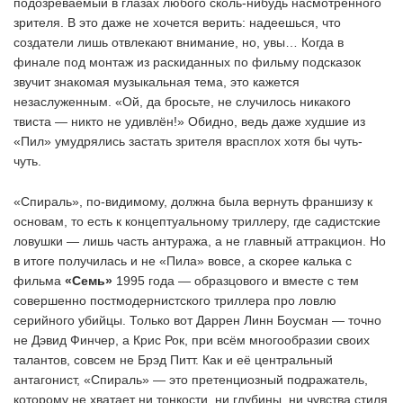
подозреваемый в глазах любого сколь-нибудь насмотренного
зрителя. В это даже не хочется верить: надеешься, что
создатели лишь отвлекают внимание, но, увы… Когда в
финале под монтаж из раскиданных по фильму подсказок
звучит знакомая музыкальная тема, это кажется
незаслуженным. «Ой, да бросьте, не случилось никакого
твиста — никто не удивлён!» Обидно, ведь даже худшие из
«Пил» умудрялись застать зрителя врасплох хотя бы чуть-
чуть.
«Спираль», по-видимому, должна была вернуть франшизу к
основам, то есть к концептуальному триллеру, где садистские
ловушки — лишь часть антуража, а не главный аттракцион. Но
в итоге получилась и не «Пила» вовсе, а скорее калька с
фильма
«Семь»
1995 года — образцового и вместе с тем
совершенно постмодернистского триллера про ловлю
серийного убийцы. Только вот Даррен Линн Боусман — точно
не Дэвид Финчер, а Крис Рок, при всём многообразии своих
талантов, совсем не Брэд Питт. Как и её центральный
антагонист, «Спираль» — это претенциозный подражатель,
которому не хватает ни тонкости, ни глубины, ни чувства стиля