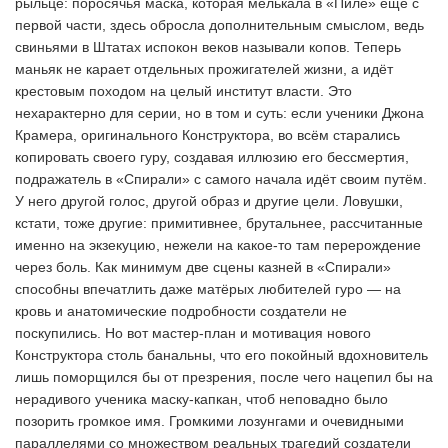
рыльце: поросячья маска, которая мелькала в «Пиле» ещё с
первой части, здесь обросла дополнительным смыслом, ведь
свиньями в Штатах испокон веков называли копов. Теперь
маньяк не карает отдельных прожигателей жизни, а идёт
крестовым походом на целый институт власти. Это
нехарактерно для серии, но в том и суть: если ученики Джона
Крамера, оригинального Конструктора, во всём старались
копировать своего гуру, создавая иллюзию его бессмертия,
подражатель в «Спирали» с самого начала идёт своим путём.
У него другой голос, другой образ и другие цели. Ловушки,
кстати, тоже другие: примитивнее, брутальнее, рассчитанные
именно на экзекуцию, нежели на какое-то там перерождение
через боль. Как минимум две сцены казней в «Спирали»
способны впечатлить даже матёрых любителей гуро — на
кровь и анатомические подробности создатели не
поскупились. Но вот мастер-план и мотивация нового
Конструктора столь банальны, что его покойный вдохновитель
лишь поморщился бы от презрения, после чего нацепил бы на
нерадивого ученика маску-капкан, чтоб неповадно было
позорить громкое имя. Громкими лозунгами и очевидными
параллелями со множеством реальных трагедий создатели