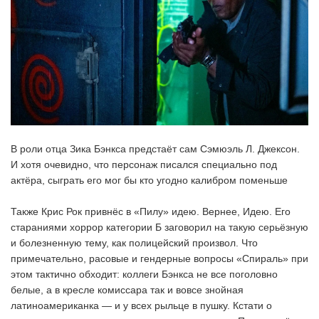
В роли отца Зика Бэнкса предстаёт сам Сэмюэль Л. Джексон.
И хотя очевидно, что персонаж писался специально под
актёра, сыграть его мог бы кто угодно калибром поменьше
Также Крис Рок привнёс в «Пилу» идею. Вернее, Идею. Его
стараниями хоррор категории Б заговорил на такую серьёзную
и болезненную тему, как полицейский произвол. Что
примечательно, расовые и гендерные вопросы «Спираль» при
этом тактично обходит: коллеги Бэнкса не все поголовно
белые, а в кресле комиссара так и вовсе знойная
латиноамериканка — и у всех рыльце в пушку. Кстати о