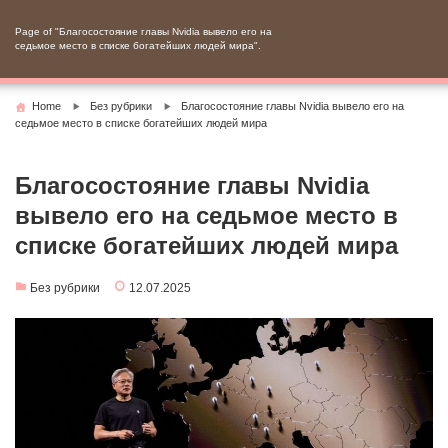
Skip
to
Page of "Благосостояние главы Nvidia вывело его на
седьмое место в списке богатейших людей мира".
content
Home
Без рубрики
Благосостояние главы Nvidia вывело его на
седьмое место в списке богатейших людей мира
Благосостояние главы Nvidia
вывело его на седьмое место в
списке богатейших людей мира
Без рубрики
12.07.2025