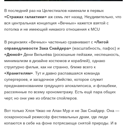
В последний раз на Целестиалов намекали в первых
«Стражах галактики»
аж семь лет назад. Неудивительно, что
вся центральная концепция «Вечных» кажется взятой с
потолка и не имеющей никакого отношения к MCU
В рецензиях «Вечных» частенько сравнивают с
«Лигой
справедливости Зака Снайдера»
(масштабность, пафос) и
«Дюной»
Дени Вильнёва (роскошные пейзажи, неспешность,
минимализм в дизайне костюмов и кораблей), однако
структурно фильм, как ни странно, ближе всего к
«Хранителям»
. Тут и давно распавшаяся команда
супергероев, и загадочное убийство, которое служит
предзнаменованием грядущего апокалипсиса, и флэшбеки,
рассеянные по всему хронометражу. Есть ещё пара общих
черт, но они уже из области спойлеров.
Вот только Хлоя Чжао не Алан Мур и не Зак Снайдер. Она —
оскароносный режиссёр фестивальных драм, где люди
копаются в себе на фоне потрясающе снятой природы. И в