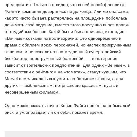
предприятия. Только вот видно, что своей новой фаворитке
Файги и компания доверились не до конца. Или же она сама,
как это часто бывает, растерялась на площадке и побоялась
дожимать своё видение, вместо этого послушно внося правки
от студийных боссов. Какой бы ни была причина, итог один:
«Вечные» сотканы из противоречий. Это одновременно и
драма с обилием ярких персонажей, но наспех прикрученным
экшеном, и непозволительно медленный супергеройский
блокбастер, перегруженный болтовнёй, — точка зрения
зависит от зрительских предпочтений. Для одних «Вечные», в
соответствии с рейтингом на «томатах», станут худшим, что
Marvel осмеливалась выпустить на большие экраны, а для
других — амбициозным, потрясающе красивым, пусть и
несовершенным фильмом.
Одно можно сказать точно: Кевин Файги пошёл на небывалый
риск, а уж оправдает ли он себя, покажет время.