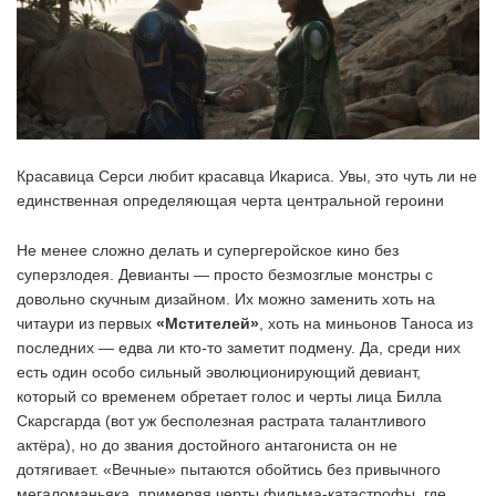
Красавица Серси любит красавца Икариса. Увы, это чуть ли не
единственная определяющая черта центральной героини
Не менее сложно делать и супергеройское кино без
суперзлодея. Девианты — просто безмозглые монстры с
довольно скучным дизайном. Их можно заменить хоть на
читаури из первых
«Мстителей»
, хоть на миньонов Таноса из
последних — едва ли кто-то заметит подмену. Да, среди них
есть один особо сильный эволюционирующий девиант,
который со временем обретает голос и черты лица Билла
Скарсгарда (вот уж бесполезная растрата талантливого
актёра), но до звания достойного антагониста он не
дотягивает. «Вечные» пытаются обойтись без привычного
мегаломаньяка, примеряя черты фильма-катастрофы, где