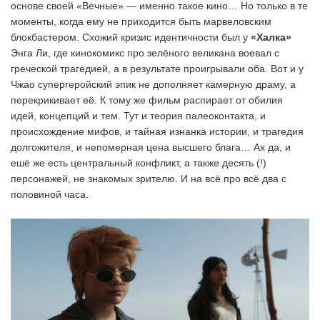
основе своей «Вечные» — именно такое кино… Но только в те
моменты, когда ему не приходится быть марвеловским
блокбастером. Схожий кризис идентичности был у
«Халка»
Энга Ли, где кинокомикс про зелёного великана воевал с
греческой трагедией, а в результате проигрывали оба. Вот и у
Чжао супергеройский эпик не дополняет камерную драму, а
перекрикивает её. К тому же фильм распирает от обилия
идей, концепций и тем. Тут и теория палеоконтакта, и
происхождение мифов, и тайная изнанка истории, и трагедия
долгожителя, и непомерная цена высшего блага… Ах да, и
ешё же есть центральный конфликт, а также десять (!)
персонажей, не знакомых зрителю. И на всё про всё два с
половиной часа.