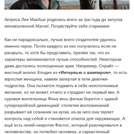
Актриса Лия МакХью родилась всего за три года до запуска
киновселенной Marvel. Почувствуйте себя стариками
Как ни парадоксально, лучше всего создателям удались
именно герои. Почти каждого из них получилось если не
раскрыть, то хотя бы представить, причём так, что их
характеры запоминаются лучше способностей. Некоторым
даже достались полноценные арки. Например, Спрайт —
местный аналог Клодии из
«Интервью с вампиром»
, то есть
взрослая женщина, навеки запертая в теле девочки-
подростка. Она пытается подавить в себе неисполнимые
желания, но не может, отчего и страдает не первый век. А
суровая воительница Фина весь фильм борется с эдакой
супергеройской деменцией: столетия воспоминаний
разрывают её сознание на куски, из-за чего она теряет
контроль над собой и становится опасна для окружающих. А
ещё есть гений-невротик Фастос, который разочаровался в
человечестве, но полюбил человека, и саркастичный