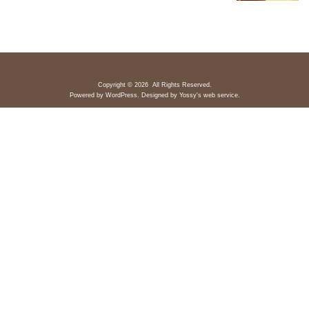
Copyright © 2026 All Rights Reserved.
Powered by
WordPress
. Designed by
Yossy's web service
.