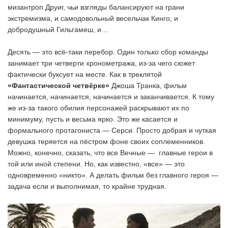
мизантроп Друиг, чьи взгляды балансируют на грани
экстремизма, и самодовольный весельчак Кинго, и
добродушный Гильгамеш, и…
Десять — это всё-таки перебор. Один только сбор команды
занимает три четверти хронометража, из-за чего сюжет
фактически буксует на месте. Как в треклятой
«Фантастической четвёрке»
Джоша Транка, фильм
начинается, начинается, начинается и заканчивается. К тому
же из-за такого обилия персонажей раскрывают их по
минимуму, пусть и весьма ярко. Это же касается и
формального протагониста — Серси. Просто добрая и чуткая
девушка теряется на пёстром фоне своих соплеменников.
Можно, конечно, сказать, что все Вечные — главные герои в
той или иной степени. Но, как известно, «все» — это
одновременно «никто». А делать фильм без главного героя —
задача если и выполнимая, то крайне трудная.