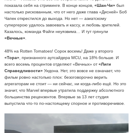
показала себя на стриминге. В конце концов,
«Шан-Чи»
был
настолько рискованным, что от него даже глава «Дисней» Боб
Чапек открестился до выхода. Но нет — азиатскому
супергерою удалось завоевать и кассу, и любовь зрителей.
Казалось, команда Файги неуязвима… И тут грянули
«Вечные»
.
48% на Rotten Tomatoes! Сорок восемь! Даже у второго
«Тора»
, признанного аутсайдера MCU, на 18% больше. И
всего восемь процентов отделяют «Вечных» от
«Лиги
Справедливости»
Уидона. Нет, это вовсе не означает, что
фильм ровно настолько плох: безоговорочно верить
агрегаторам не стоит — ни сейчас, ни когда-либо ещё. Но это
значит, что Marvel впервые утратила поддержку абсолютного
большинства рецензентов. Впервые за 13 лет студия
выпустила что-то по-настоящему спорное и противоречивое.