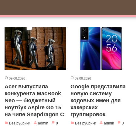
Skip
to
content
09.08.2026
09.08.2026
Acer выпустила
Google представила
конкурента MacBook
новую систему
Neo — бюджетный
кодовых имен для
ноутбук Aspire Go 15
хакерских
на чипе Snapdragon C
группировок
Без рубрики
admin
0
Без рубрики
admin
0